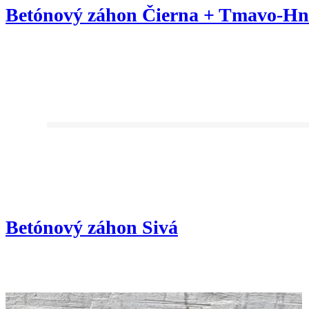
Betónový záhon Čierna + Tmavo-H
Betónový záhon Sivá