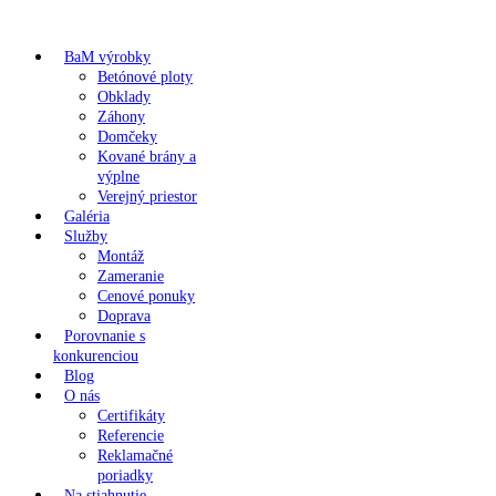
BaM výrobky
Betónové ploty
Obklady
Záhony
Domčeky
Kované brány a
výplne
Verejný priestor
Galéria
Služby
Montáž
Zameranie
Cenové ponuky
Doprava
Porovnanie s
konkurenciou
Blog
O nás
Certifikáty
Referencie
Reklamačné
poriadky
Na stiahnutie