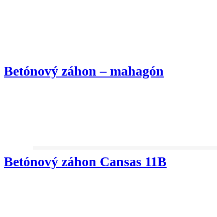
Betónový záhon – mahagón
Betónový záhon Cansas 11B