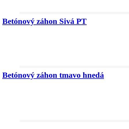
Betónový záhon Sivá PT
Betónový záhon tmavo hnedá