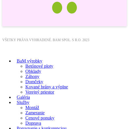
VŠETKY PRÁVA VYHRADENÉ. BAM SPOL. S R.O. 2023
BaM výrobky
Betónové ploty
Obklady
Záhony
Domčeky
Kované brány a výplne
Verejný priestor
Galéria
Služby
Montáž
Zameranie
Cenové ponuky
Doprava
Porovnanie s konkurenciou