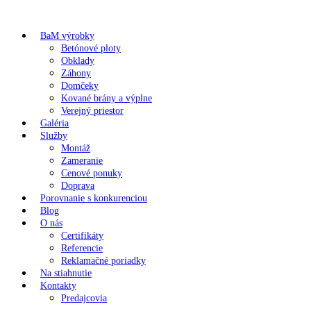
BaM výrobky
Betónové ploty
Obklady
Záhony
Domčeky
Kované brány a výplne
Verejný priestor
Galéria
Služby
Montáž
Zameranie
Cenové ponuky
Doprava
Porovnanie s konkurenciou
Blog
O nás
Certifikáty
Referencie
Reklamačné poriadky
Na stiahnutie
Kontakty
Predajcovia