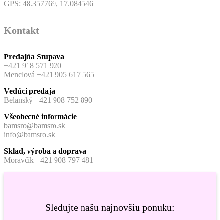
GPS: 48.357769, 17.084546
Kontakt
Predajňa Stupava
+421 918 571 920
Menclová +421 905 617 565
Vedúci predaja
Belanský +421 908 752 890
Všeobecné informácie
bamsro@bamsro.sk
info@bamsro.sk
Sklad, výroba a doprava
Moravčík +421 908 797 481
Sledujte našu najnovšiu ponuku: