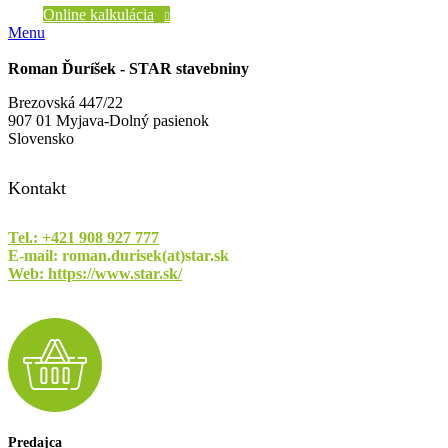
Online kalkulácia
Menu
Roman Ďuríšek - STAR stavebniny
Brezovská 447/22
907 01 Myjava-Dolný pasienok
Slovensko
Kontakt
Tel.: +421 908 927 777
E-mail: roman.durisek(at)star.sk
Web: https://www.star.sk/
Predajca