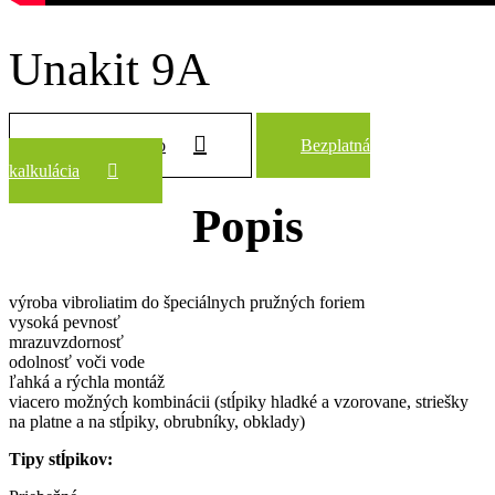
Unakit 9A
Zobraziť všetko
Bezplatná
kalkulácia
Popis
výroba vibroliatim do špeciálnych pružných foriem
vysoká pevnosť
mrazuvzdornosť
odolnosť voči vode
ľahká a rýchla montáž
viacero možných kombinácii (stĺpiky hladké a vzorovane, striešky
na platne a na stĺpiky, obrubníky, obklady)
Tipy stĺpikov: