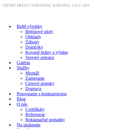
VŠETKY PRÁVA VYHRADENÉ. BAM SPOL. S R.O. 2023
BaM výrobky
Betónové ploty
Obklady
Záhony
Domčeky
Kované brány a výplne
Verejný priestor
Galéria
Služby
Montáž
Zameranie
Cenové ponuky
Doprava
Porovnanie s konkurenciou
Blog
O nás
Certifikáty
Referencie
Reklamačné poriadky
Na stiahnutie