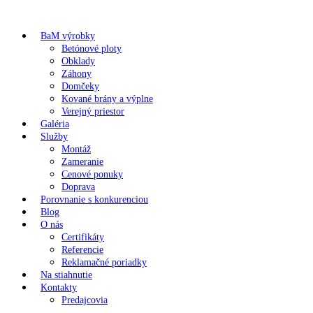
BaM výrobky
Betónové ploty
Obklady
Záhony
Domčeky
Kované brány a výplne
Verejný priestor
Galéria
Služby
Montáž
Zameranie
Cenové ponuky
Doprava
Porovnanie s konkurenciou
Blog
O nás
Certifikáty
Referencie
Reklamačné poriadky
Na stiahnutie
Kontakty
Predajcovia