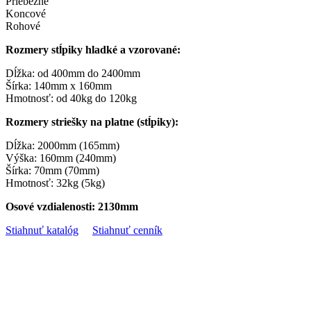
Priebežné
Koncové
Rohové
Rozmery stĺpiky hladké a vzorované:
Dĺžka: od 400mm do 2400mm
Šírka: 140mm x 160mm
Hmotnosť: od 40kg do 120kg
Rozmery striešky na platne (stĺpiky):
Dĺžka: 2000mm (165mm)
Výška: 160mm (240mm)
Šírka: 70mm (70mm)
Hmotnosť: 32kg (5kg)
Osové vzdialenosti: 2130mm
Stiahnuť katalóg
Stiahnuť cenník