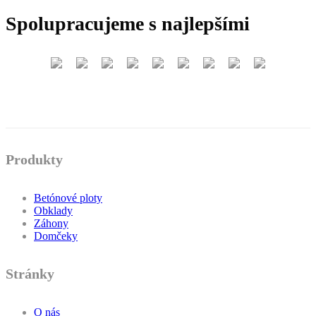
Spolupracujeme s najlepšími
Produkty
Betónové ploty
Obklady
Záhony
Domčeky
Stránky
O nás