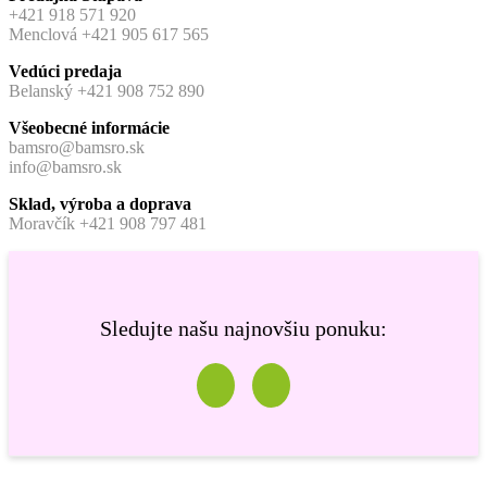
+421 918 571 920
Menclová +421 905 617 565
Vedúci predaja
Belanský +421 908 752 890
Všeobecné informácie
bamsro@bamsro.sk
info@bamsro.sk
Sklad, výroba a doprava
Moravčík +421 908 797 481
Sledujte našu najnovšiu ponuku: