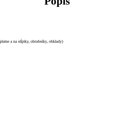
Popis
latne a na stĺpiky, obrubníky, obklady)