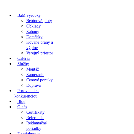
BaM výrobky
Betónové ploty
Obklady
Záhony
Domčeky
Kované brány a
výplne
Verejný priestor
Galéria
Služby
Montáž
Zameranie
Cenové ponuky
Doprava
Porovnanie s
konkurenciou
Blog
O nás
Certifikáty
Referencie
Reklamačné
poriadky
Na stiahnutie