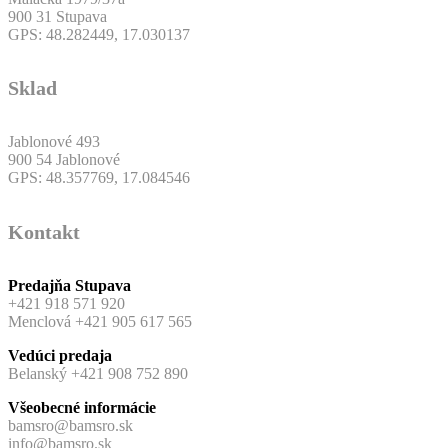
900 31 Stupava
GPS: 48.282449, 17.030137
Sklad
Jablonové 493
900 54 Jablonové
GPS: 48.357769, 17.084546
Kontakt
Predajňa Stupava
+421 918 571 920
Menclová +421 905 617 565
Vedúci predaja
Belanský +421 908 752 890
Všeobecné informácie
bamsro@bamsro.sk
info@bamsro.sk