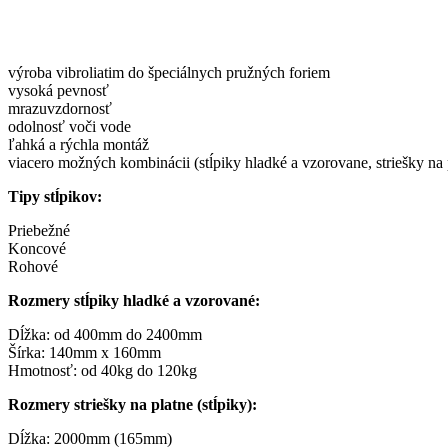
výroba vibroliatim do špeciálnych pružných foriem
vysoká pevnosť
mrazuvzdornosť
odolnosť voči vode
ľahká a rýchla montáž
viacero možných kombinácii (stĺpiky hladké a vzorovane, striešky na p
Tipy stĺpikov:
Priebežné
Koncové
Rohové
Rozmery stĺpiky hladké a vzorované:
Dĺžka: od 400mm do 2400mm
Šírka: 140mm x 160mm
Hmotnosť: od 40kg do 120kg
Rozmery striešky na platne (stĺpiky):
Dĺžka: 2000mm (165mm)