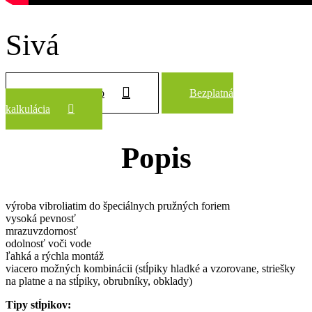
Sivá
Zobraziť všetko
Bezplatná
kalkulácia
Popis
výroba vibroliatim do špeciálnych pružných foriem
vysoká pevnosť
mrazuvzdornosť
odolnosť voči vode
ľahká a rýchla montáž
viacero možných kombinácii (stĺpiky hladké a vzorovane, striešky
na platne a na stĺpiky, obrubníky, obklady)
Tipy stĺpikov: