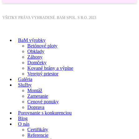
VŠETKY PRÁVA VYHRADENÉ. BAM SPOL. S R.O. 2023
BaM výrobky
Betónové ploty
Obklady
Záhony
Domčeky
Kované brány a výplne
Verejný priestor
Galéria
Služby
Montáž
Zameranie
Cenové ponuky
Doprava
Porovnanie s konkurenciou
Blog
O nás
Certifikáty
Referencie