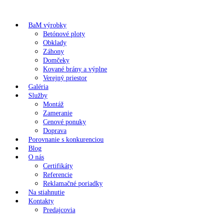
BaM výrobky
Betónové ploty
Obklady
Záhony
Domčeky
Kované brány a výplne
Verejný priestor
Galéria
Služby
Montáž
Zameranie
Cenové ponuky
Doprava
Porovnanie s konkurenciou
Blog
O nás
Certifikáty
Referencie
Reklamačné poriadky
Na stiahnutie
Kontakty
Predajcovia