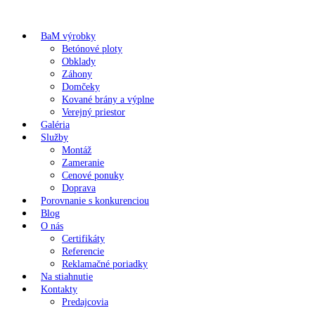
BaM výrobky
Betónové ploty
Obklady
Záhony
Domčeky
Kované brány a výplne
Verejný priestor
Galéria
Služby
Montáž
Zameranie
Cenové ponuky
Doprava
Porovnanie s konkurenciou
Blog
O nás
Certifikáty
Referencie
Reklamačné poriadky
Na stiahnutie
Kontakty
Predajcovia