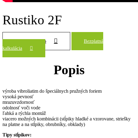
Rustiko 2F
Zobraziť všetko
Bezplatná
kalkulácia
Popis
výroba vibroliatim do špeciálnych pružných foriem
vysoká pevnosť
mrazuvzdornosť
odolnosť voči vode
ľahká a rýchla montáž
viacero možných kombinácii (stĺpiky hladké a vzorovane, striešky
na platne a na stĺpiky, obrubníky, obklady)
Tipy stĺpikov: