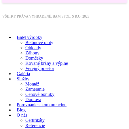
VŠETKY PRÁVA VYHRADENÉ. BAM SPOL. S R.O. 2023
BaM výrobky
Betónové ploty
Obklady
Záhony
Domčeky
Kované brány a výplne
Verejný priestor
Galéria
Služby
Montáž
Zameranie
Cenové ponuky
Doprava
Porovnanie s konkurenciou
Blog
O nás
Certifikáty
Referencie