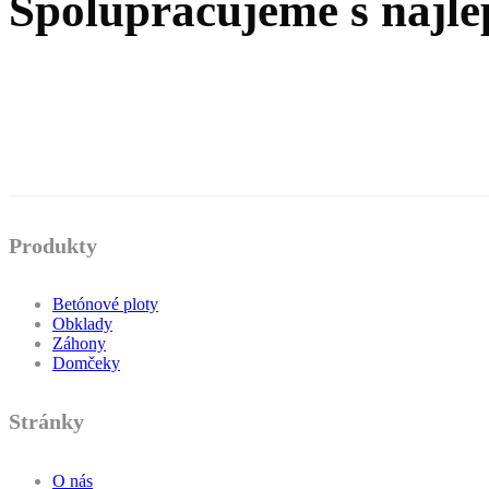
Spolupracujeme s najle
Produkty
Betónové ploty
Obklady
Záhony
Domčeky
Stránky
O nás