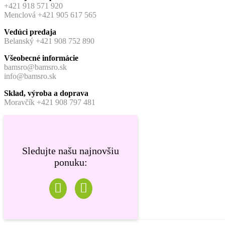
+421 918 571 920
Menclová +421 905 617 565
Vedúci predaja
Belanský +421 908 752 890
Všeobecné informácie
bamsro@bamsro.sk
info@bamsro.sk
Sklad, výroba a doprava
Moravčík +421 908 797 481
Sledujte našu najnovšiu
ponuku: