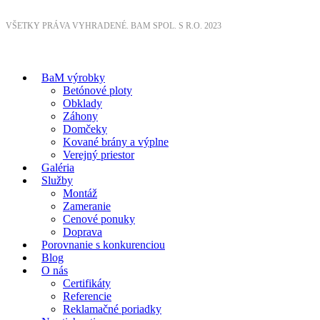
VŠETKY PRÁVA VYHRADENÉ. BAM SPOL. S R.O. 2023
BaM výrobky
Betónové ploty
Obklady
Záhony
Domčeky
Kované brány a výplne
Verejný priestor
Galéria
Služby
Montáž
Zameranie
Cenové ponuky
Doprava
Porovnanie s konkurenciou
Blog
O nás
Certifikáty
Referencie
Reklamačné poriadky