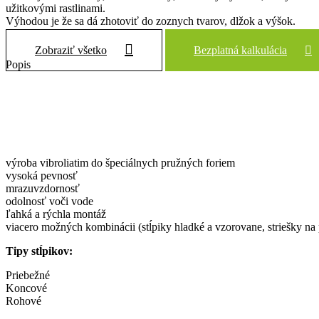
užitkovými rastlinami.
Výhodou je že sa dá zhotoviť do zoznych tvarov, dlžok a výšok.
Zobraziť všetko
Bezplatná kalkulácia
Popis
výroba vibroliatim do špeciálnych pružných foriem
vysoká pevnosť
mrazuvzdornosť
odolnosť voči vode
ľahká a rýchla montáž
viacero možných kombinácii (stĺpiky hladké a vzorovane, striešky na p
Tipy stĺpikov:
Priebežné
Koncové
Rohové