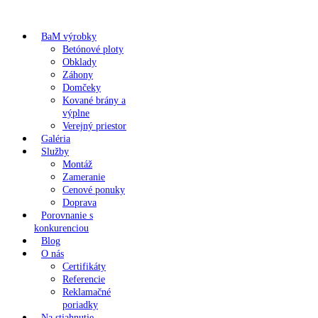
BaM výrobky
Betónové ploty
Obklady
Záhony
Domčeky
Kované brány a
výplne
Verejný priestor
Galéria
Služby
Montáž
Zameranie
Cenové ponuky
Doprava
Porovnanie s
konkurenciou
Blog
O nás
Certifikáty
Referencie
Reklamačné
poriadky
Na stiahnutie