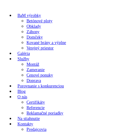
BaM výrobky
Betónové ploty
Obklady
Záhony
Domčeky
Kované brány a výplne
Verejný priestor
Galéria
Služby
Montáž
Zameranie
Cenové ponuky
Doprava
Porovnanie s konkurenciou
Blog
O nás
Certifikáty
Referencie
Reklamačné poriadky
Na stiahnutie
Kontakty
Predajcovia