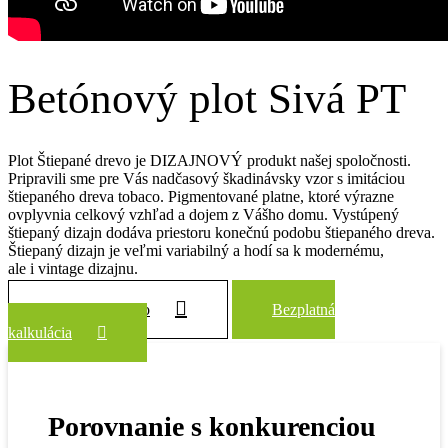
Betónový plot Sivá PT
Plot Štiepané drevo je DIZAJNOVÝ produkt našej spoločnosti.
Pripravili sme pre Vás nadčasový škadinávsky vzor s imitáciou
štiepaného dreva tobaco. Pigmentované platne, ktoré výrazne
ovplyvnia celkový vzhľad a dojem z Vášho domu. Vystúpený
štiepaný dizajn dodáva priestoru konečnú podobu štiepaného dreva.
Štiepaný dizajn je veľmi variabilný a hodí sa k modernému,
ale i vintage dizajnu.
Zobraziť všetko
Bezplatná
kalkulácia
Porovnanie s konkurenciou