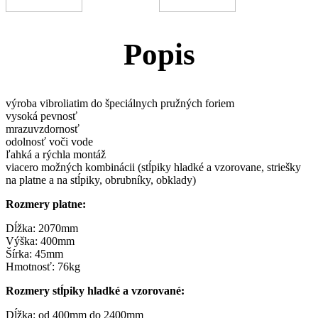
Popis
výroba vibroliatim do špeciálnych pružných foriem
vysoká pevnosť
mrazuvzdornosť
odolnosť voči vode
ľahká a rýchla montáž
viacero možných kombinácii (stĺpiky hladké a vzorovane, striešky
na platne a na stĺpiky, obrubníky, obklady)
Rozmery platne:
Dĺžka: 2070mm
Výška: 400mm
Šírka: 45mm
Hmotnosť: 76kg
Rozmery stĺpiky hladké a vzorované:
Dĺžka: od 400mm do 2400mm