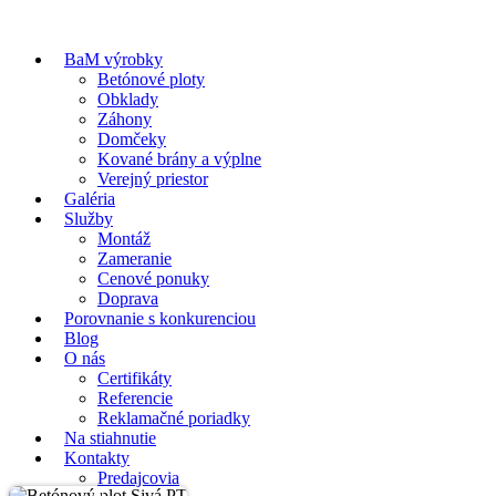
BaM výrobky
Betónové ploty
Obklady
Záhony
Domčeky
Kované brány a výplne
Verejný priestor
Galéria
Služby
Montáž
Zameranie
Cenové ponuky
Doprava
Porovnanie s konkurenciou
Blog
O nás
Certifikáty
Referencie
Reklamačné poriadky
Na stiahnutie
Kontakty
Predajcovia