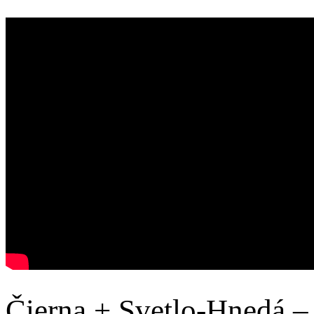
Čierna + Svetlo-Hnedá – 