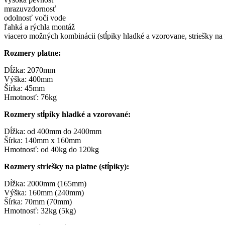
mrazuvzdornosť
odolnosť voči vode
ľahká a rýchla montáž
viacero možných kombinácii (stĺpiky hladké a vzorovane, striešky na p
Rozmery platne:
Dĺžka: 2070mm
Výška: 400mm
Šírka: 45mm
Hmotnosť: 76kg
Rozmery stĺpiky hladké a vzorované:
Dĺžka: od 400mm do 2400mm
Šírka: 140mm x 160mm
Hmotnosť: od 40kg do 120kg
Rozmery striešky na platne (stĺpiky):
Dĺžka: 2000mm (165mm)
Výška: 160mm (240mm)
Šírka: 70mm (70mm)
Hmotnosť: 32kg (5kg)