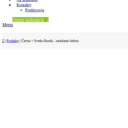
Kontakty
Predajcovia
Online kalkulácia
Menu
|
Produkty
|
Čierna + Svetlo-Hnedá – striekanie farbou