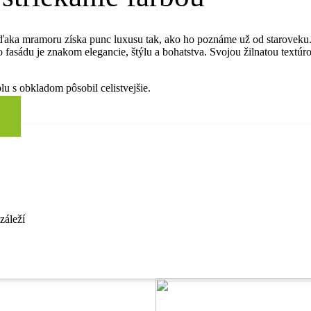
aka mramoru získa punc luxusu tak, ako ho poznáme už od staroveku
bo fasádu je znakom elegancie, štýlu a bohatstva. Svojou žilnatou text
u s obkladom pôsobil celistvejšie.
 záleží