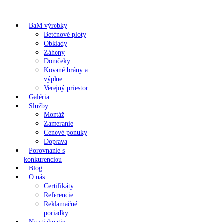
BaM výrobky
Betónové ploty
Obklady
Záhony
Domčeky
Kované brány a
výplne
Verejný priestor
Galéria
Služby
Montáž
Zameranie
Cenové ponuky
Doprava
Porovnanie s
konkurenciou
Blog
O nás
Certifikáty
Referencie
Reklamačné
poriadky
Na stiahnutie