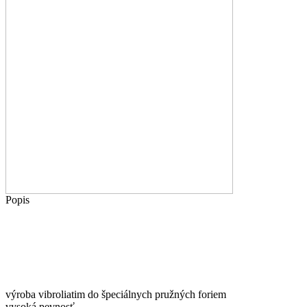
Popis
výroba vibroliatim do špeciálnych pružných foriem
vysoká pevnosť