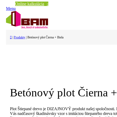
Online kalkulácia
Menu
|
Produkty
|
Betónový plot Čierna + Biela
Betónový plot Čierna +
Plot Štiepané drevo je DIZAJNOVÝ produkt našej spoločnosti. P
Vás nadčasový škadinávsky vzor s imitáciou štiepaného dreva to