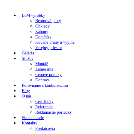
BaM výrobky
Betónové ploty
Obklady
Záhony
Domčeky
Kované brány a výplne
Verejný priestor
Galéria
Služby
Montáž
Zameranie
Cenové ponuky
Doprava
Porovnanie s konkurenciou
Blog
O nás
Certifikáty
Referencie
Reklamačné poriadky
Na stiahnutie
Kontakty
Predajcovia