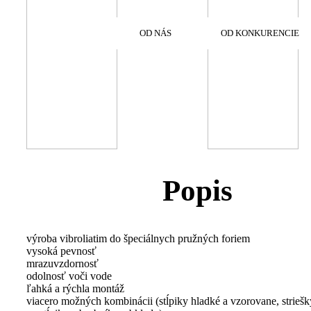
OD NÁS
OD KONKURENCIE
Popis
výroba vibroliatim do špeciálnych pružných foriem
vysoká pevnosť
mrazuvzdornosť
odolnosť voči vode
ľahká a rýchla montáž
viacero možných kombinácii (stĺpiky hladké a vzorovane, striešk