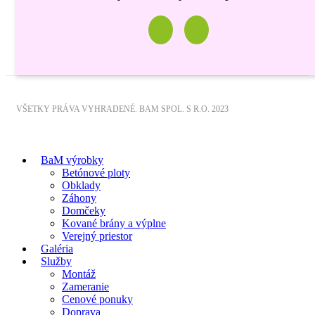
VŠETKY PRÁVA VYHRADENÉ. BAM SPOL. S R.O. 2023
BaM výrobky
Betónové ploty
Obklady
Záhony
Domčeky
Kované brány a výplne
Verejný priestor
Galéria
Služby
Montáž
Zameranie
Cenové ponuky
Doprava