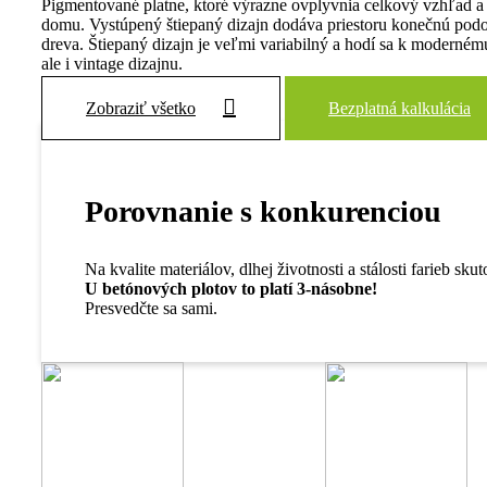
Pigmentované platne, ktoré výrazne ovplyvnia celkový vzhľad 
domu. Vystúpený štiepaný dizajn dodáva priestoru konečnú pod
dreva. Štiepaný dizajn je veľmi variabilný a hodí sa k moderném
ale i vintage dizajnu.
Zobraziť všetko
Bezplatná kalkulácia
Porovnanie s konkurenciou
Na kvalite materiálov, dlhej životnosti a stálosti farieb sku
U betónových plotov to platí 3-násobne!
Presvedčte sa sami.