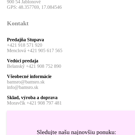
900 54 Jablonové
GPS: 48.357769, 17.084546
Kontakt
Predajňa Stupava
+421 918 571 920
Menclová +421 905 617 565
Vedúci predaja
Belanský +421 908 752 890
Všeobecné informácie
bamsro@bamsro.sk
info@bamsro.sk
Sklad, výroba a doprava
Moravčík +421 908 797 481
Sledujte našu najnovšiu ponuku: