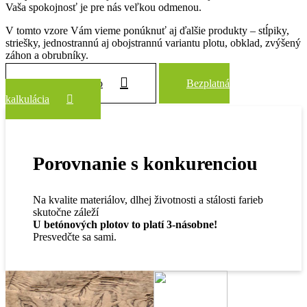
Vaša spokojnosť je pre nás veľkou odmenou.
V tomto vzore Vám vieme ponúknuť aj ďalšie produkty – stĺpiky,
striešky, jednostrannú aj obojstrannú variantu plotu, obklad, zvýšený
záhon a obrubníky.
Zobraziť všetko
Bezplatná
kalkulácia
Porovnanie s konkurenciou
Na kvalite materiálov, dlhej životnosti a stálosti farieb
skutočne záleží
U betónových plotov to platí 3-násobne!
Presvedčte sa sami.