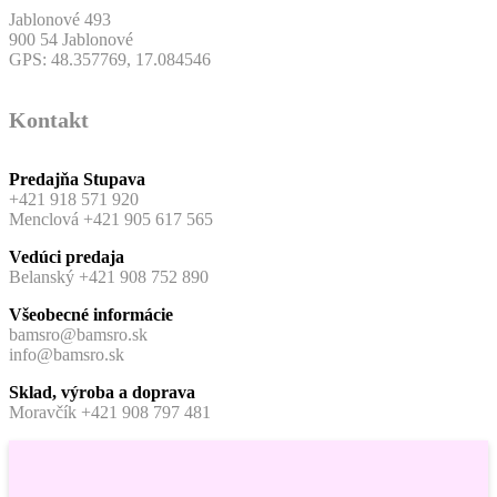
Jablonové 493
900 54 Jablonové
GPS: 48.357769, 17.084546
Kontakt
Predajňa Stupava
+421 918 571 920
Menclová +421 905 617 565
Vedúci predaja
Belanský +421 908 752 890
Všeobecné informácie
bamsro@bamsro.sk
info@bamsro.sk
Sklad, výroba a doprava
Moravčík +421 908 797 481