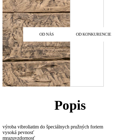
OD NÁS
OD KONKURENCIE
Popis
výroba vibroliatim do špeciálnych pružných foriem
vysoká pevnosť
mrazuvzdornosť