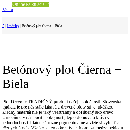
Online kalkulácia
Menu
|
Produkty
|
Betónový plot Čierna + Biela
Betónový plot Čierna +
Biela
Plot Drevo je TRADIČNÝ produkt našej spoločnosti. Slovenská
tradícia je pre nás stále lákavá a drevené ploty sú jej ukážkou.
Žiadny materiál nie je taký všestranný a obľúbený ako drevo.
Umocňuje v nás pocit spokojnosti, teplo domova a krásu v
jednoduchosti. Platne sú rôzne pigmentované a viete si vybrať z
rôznych farieb. Všetko je len o kreativite, ktorej sa medze nekladú.