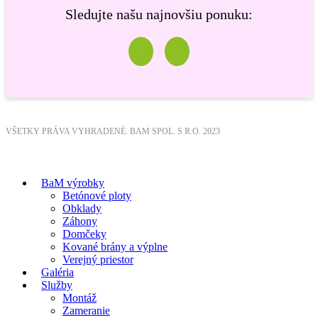
Sledujte našu najnovšiu ponuku:
VŠETKY PRÁVA VYHRADENÉ. BAM SPOL. S R.O. 2023
BaM výrobky
Betónové ploty
Obklady
Záhony
Domčeky
Kované brány a výplne
Verejný priestor
Galéria
Služby
Montáž
Zameranie