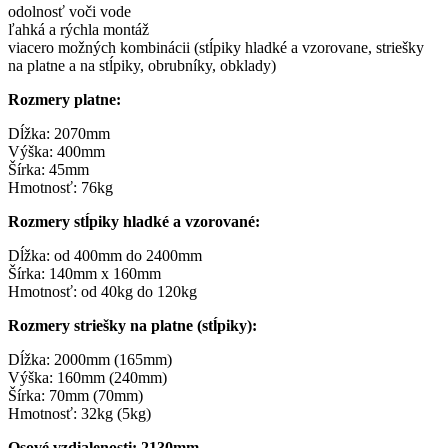
odolnosť voči vode
ľahká a rýchla montáž
viacero možných kombinácii (stĺpiky hladké a vzorovane, striešky
na platne a na stĺpiky, obrubníky, obklady)
Rozmery platne:
Dĺžka: 2070mm
Výška: 400mm
Šírka: 45mm
Hmotnosť: 76kg
Rozmery stĺpiky hladké a vzorované:
Dĺžka: od 400mm do 2400mm
Šírka: 140mm x 160mm
Hmotnosť: od 40kg do 120kg
Rozmery striešky na platne (stĺpiky):
Dĺžka: 2000mm (165mm)
Výška: 160mm (240mm)
Šírka: 70mm (70mm)
Hmotnosť: 32kg (5kg)
Osové vzdialenosti: 2130mm