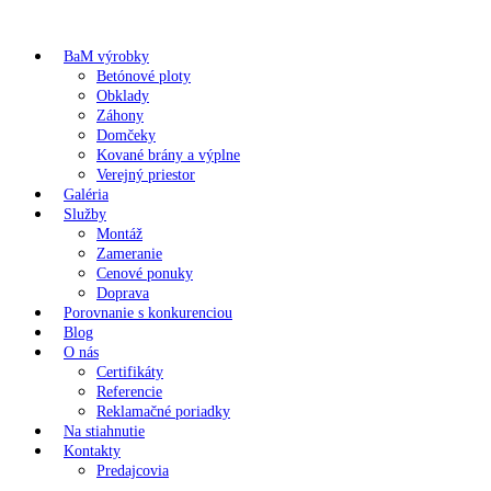
BaM výrobky
Betónové ploty
Obklady
Záhony
Domčeky
Kované brány a výplne
Verejný priestor
Galéria
Služby
Montáž
Zameranie
Cenové ponuky
Doprava
Porovnanie s konkurenciou
Blog
O nás
Certifikáty
Referencie
Reklamačné poriadky
Na stiahnutie
Kontakty
Predajcovia