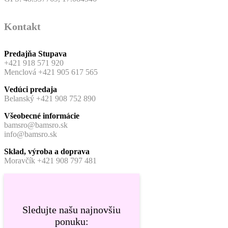
Kontakt
Predajňa Stupava
+421 918 571 920
Menclová +421 905 617 565
Vedúci predaja
Belanský +421 908 752 890
Všeobecné informácie
bamsro@bamsro.sk
info@bamsro.sk
Sklad, výroba a doprava
Moravčík +421 908 797 481
Sledujte našu najnovšiu
ponuku: