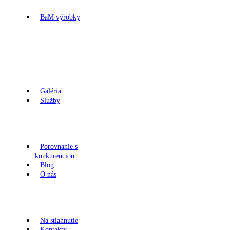
BaM výrobky
Betónové ploty
Obklady
Záhony
Domčeky
Kované brány a
výplne
Verejný priestor
Galéria
Služby
Montáž
Zameranie
Cenové ponuky
Doprava
Porovnanie s
konkurenciou
Blog
O nás
Certifikáty
Referencie
Reklamačné
poriadky
Na stiahnutie
Kontakty