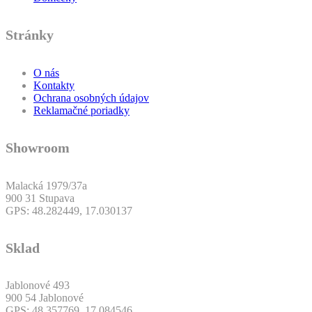
Stránky
O nás
Kontakty
Ochrana osobných údajov
Reklamačné poriadky
Showroom
Malacká 1979/37a
900 31 Stupava
GPS: 48.282449, 17.030137
Sklad
Jablonové 493
900 54 Jablonové
GPS: 48.357769, 17.084546