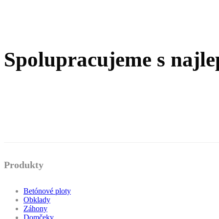
Spolupracujeme s najle
Produkty
Betónové ploty
Obklady
Záhony
Domčeky