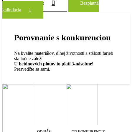
Zobraziť všetko
Bezplatná
kalkulácia
Porovnanie s konkurenciou
Na kvalite materiálov, dlhej životnosti a stálosti farieb
skutočne záleží
U betónových plotov to platí 3-násobne!
Presvedčte sa sami.
OD NÁS
OD KONKURENCIE