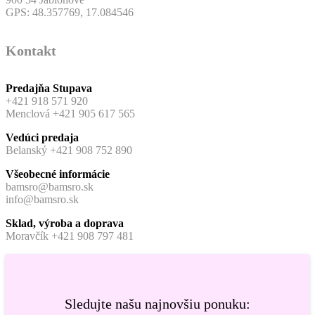
GPS: 48.357769, 17.084546
Kontakt
Predajňa Stupava
+421 918 571 920
Menclová +421 905 617 565
Vedúci predaja
Belanský +421 908 752 890
Všeobecné informácie
bamsro@bamsro.sk
info@bamsro.sk
Sklad, výroba a doprava
Moravčík +421 908 797 481
Sledujte našu najnovšiu ponuku: