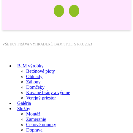
VŠETKY PRÁVA VYHRADENÉ. BAM SPOL. S R.O. 2023
BaM výrobky
Betónové ploty
Obklady
Záhony
Domčeky
Kované brány a výplne
Verejný priestor
Galéria
Služby
Montáž
Zameranie
Cenové ponuky
Doprava