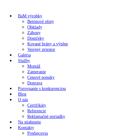
BaM výrobky
Betónové ploty
Obklady
Záhony
Domčeky
Kované brány a výplne
Verejný priestor
Galéria
Služby
Montáž
Zameranie
Cenové ponuky
Doprava
Porovnanie s konkurenciou
Blog
O nás
Certifikáty
Referencie
Reklamačné poriadky
Na stiahnutie
Kontakty
Predajcovia