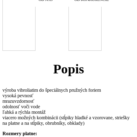
Popis
výroba vibroliatim do špeciálnych pružných foriem
vysoká pevnosť
mrazuvzdornosť
odolnosť voči vode
ľahká a rýchla montáž
viacero možných kombinácii (stĺpiky hladké a vzorovane, striešky
na platne a na stĺpiky, obrubníky, obklady)
Rozmery platne: