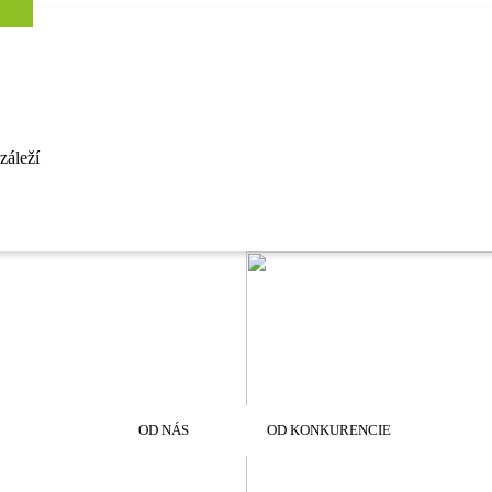
 záleží
OD NÁS
OD KONKURENCIE