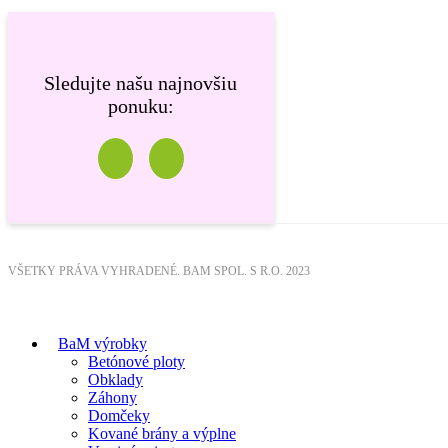
Sledujte našu najnovšiu
ponuku:
VŠETKY PRÁVA VYHRADENÉ. BAM SPOL. S R.O. 2023
BaM výrobky
Betónové ploty
Obklady
Záhony
Domčeky
Kované brány a výplne