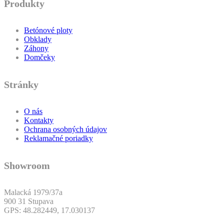
Produkty
Betónové ploty
Obklady
Záhony
Domčeky
Stránky
O nás
Kontakty
Ochrana osobných údajov
Reklamačné poriadky
Showroom
Malacká 1979/37a
900 31 Stupava
GPS: 48.282449, 17.030137