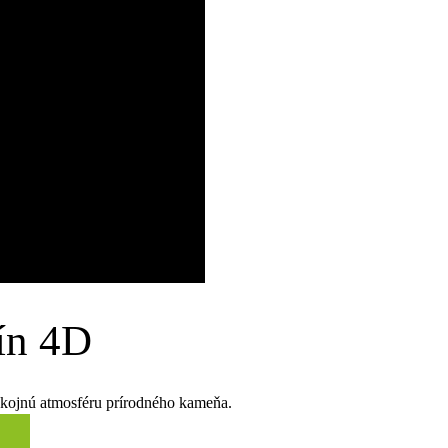
ín 4D
okojnú atmosféru prírodného kameňa.