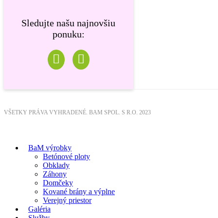
Sledujte našu najnovšiu
ponuku:
VŠETKY PRÁVA VYHRADENÉ. BAM SPOL. S R.O. 2023
BaM výrobky
Betónové ploty
Obklady
Záhony
Domčeky
Kované brány a výplne
Verejný priestor
Galéria
Služby