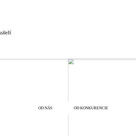
 záleží
OD NÁS
OD KONKURENCIE