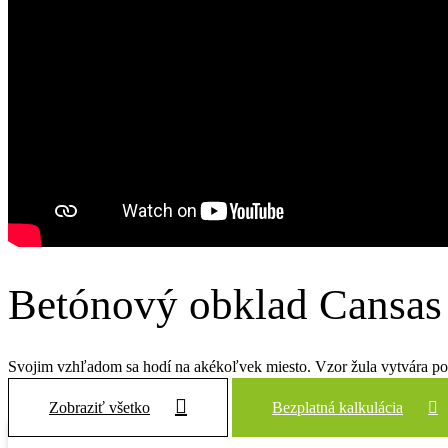
Betónový obklad Cansas
Svojim vzhľadom sa hodí na akékoľvek miesto. Vzor žula vytvára p
Zobraziť všetko
Bezplatná kalkulácia