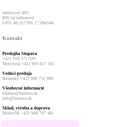
Jablonové 493
900 54 Jablonové
GPS: 48.357769, 17.084546
Kontakt
Predajňa Stupava
+421 918 571 920
Menclová +421 905 617 565
Vedúci predaja
Belanský +421 908 752 890
Všeobecné informácie
bamsro@bamsro.sk
info@bamsro.sk
Sklad, výroba a doprava
Moravčík +421 908 797 481