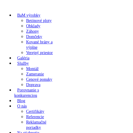
BaM výrobky
Betónové ploty
Obklady
Záhony
Domčeky
Kované brány a
výplne
Verejný priestor
Galéria
Služby
Montáž
Zameranie
Cenové ponuky
Doprava
Porovnanie s
konkurenciou
Blog
O nás
Certifikáty
Referencie
Reklamačné
poriadky
Na stiahnutie