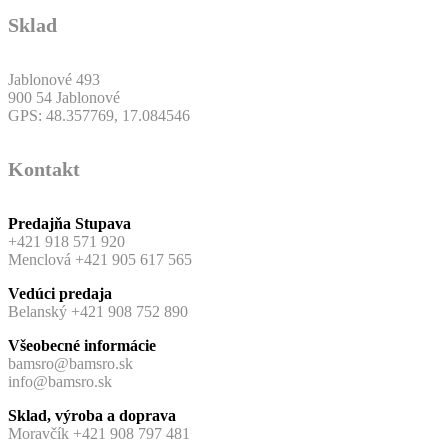
Sklad
Jablonové 493
900 54 Jablonové
GPS: 48.357769, 17.084546
Kontakt
Predajňa Stupava
+421 918 571 920
Menclová +421 905 617 565
Vedúci predaja
Belanský +421 908 752 890
Všeobecné informácie
bamsro@bamsro.sk
info@bamsro.sk
Sklad, výroba a doprava
Moravčík +421 908 797 481