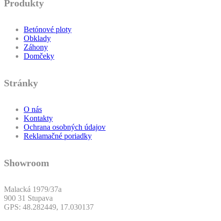
Produkty
Betónové ploty
Obklady
Záhony
Domčeky
Stránky
O nás
Kontakty
Ochrana osobných údajov
Reklamačné poriadky
Showroom
Malacká 1979/37a
900 31 Stupava
GPS: 48.282449, 17.030137