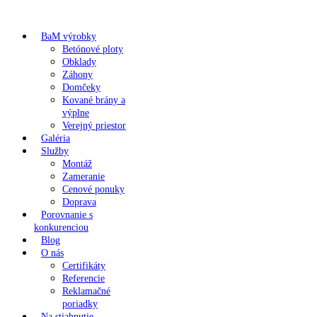
BaM výrobky
Betónové ploty
Obklady
Záhony
Domčeky
Kované brány a
výplne
Verejný priestor
Galéria
Služby
Montáž
Zameranie
Cenové ponuky
Doprava
Porovnanie s
konkurenciou
Blog
O nás
Certifikáty
Referencie
Reklamačné
poriadky
Na stiahnutie