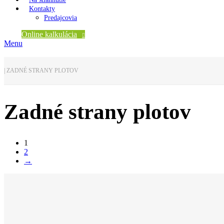
Kontakty
Predajcovia
Online kalkulácia
Menu
|
ZADNÉ STRANY PLOTOV
Zadné strany plotov
1
2
→