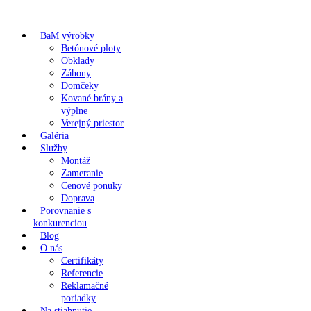
BaM výrobky
Betónové ploty
Obklady
Záhony
Domčeky
Kované brány a
výplne
Verejný priestor
Galéria
Služby
Montáž
Zameranie
Cenové ponuky
Doprava
Porovnanie s
konkurenciou
Blog
O nás
Certifikáty
Referencie
Reklamačné
poriadky
Na stiahnutie