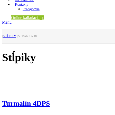
Kontakty
Predajcovia
Online kalkulácia
Menu
|
STĹPIKY
|
STRÁNKA 18
Stĺpiky
Turmalín 4DPS