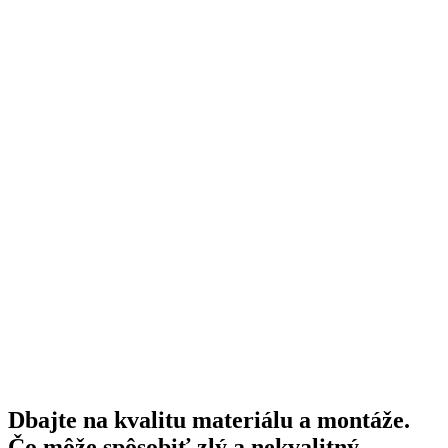
GARANTUJEME VÁM KVALITU
A
DLHODOBÚ ŽIVOTNOSŤ
MATERIÁLOV
Bez rozdielu na cenovú úroveň a povrchovú úpravu vášho
betónového oplotenia Vám garantujeme jeho dlhú životnosť.
S nami postavíte plot na celý život, nie len na rok!
Dbajte na kvalitu materiálu a montáže.
Čo môže spôsobiť zlý a nekvalitný