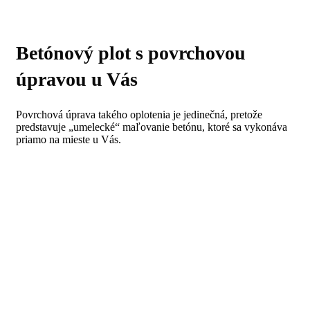
Betónový plot s povrchovou
úpravou u Vás
Povrchová úprava takého oplotenia je jedinečná, pretože
predstavuje „umelecké“ maľovanie betónu, ktoré sa vykonáva
priamo na mieste u Vás.