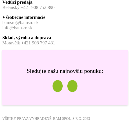
Vedúci predaja
Belanský +421 908 752 890
Všeobecné informácie
bamsro@bamsro.sk
info@bamsro.sk
Sklad, výroba a doprava
Moravčík +421 908 797 481
Sledujte našu najnovšiu ponuku:
VŠETKY PRÁVA VYHRADENÉ. BAM SPOL. S R.O. 2023