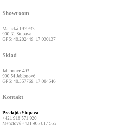
Showroom
Malacká 1979/37a
900 31 Stupava
GPS: 48.282449, 17.030137
Sklad
Jablonové 493
900 54 Jablonové
GPS: 48.357769, 17.084546
Kontakt
Predajňa Stupava
+421 918 571 920
Menclová +421 905 617 565