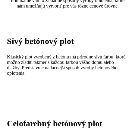
Ponúkame vám 4 základné spôsoby výroby oplotenia, ktoré
nám umožňujú vytvoriť pre vás rôzne cenové úrovne.
Sivý betónový plot
Klasický plot vyrobený z betónu má prírodne sivú farbu, ktorú
možno zladiť takmer s každou farbou vášho domu alebo
dlažby. Predstavuje najlacnejší spôsob výroby betónového
oplotenia.
Celofarebný betónový plot