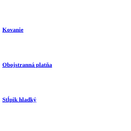
Kovanie
Obojstranná platňa
Stĺpik hladký