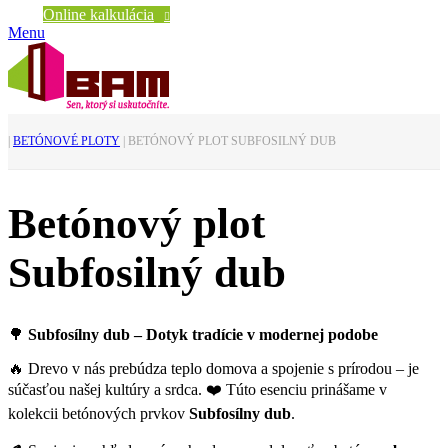
Online kalkulácia
Menu
|
BETÓNOVÉ PLOTY
|
BETÓNOVÝ PLOT SUBFOSILNÝ DUB
Betónový plot
Subfosilný dub
🌳
Subfosílny dub – Dotyk tradície v modernej podobe
🔥 Drevo v nás prebúdza teplo domova a spojenie s prírodou – je
súčasťou našej kultúry a srdca. ❤️ Túto esenciu prinášame v
kolekcii betónových prvkov
Subfosílny dub
.