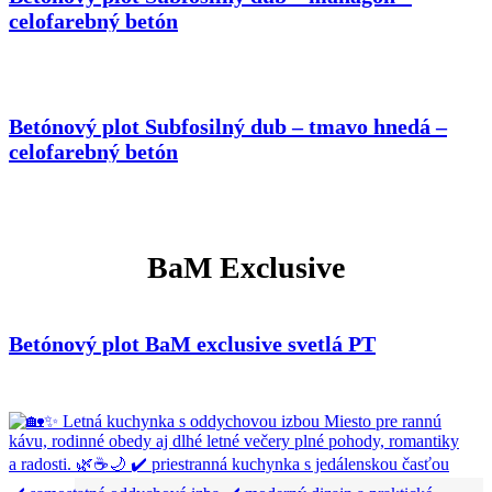
celofarebný betón
Betónový plot Subfosilný dub – tmavo hnedá –
celofarebný betón
BaM Exclusive
Betónový plot BaM exclusive svetlá PT