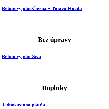
Betónový plot Čierna + Tmavo-Hnedá
Bez úpravy
Betónový plot Sivá
Doplnky
Jednostranná platňa