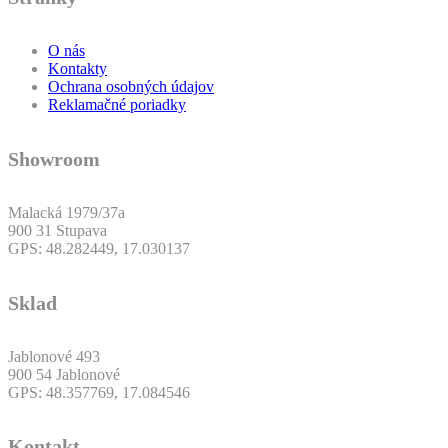
O nás
Kontakty
Ochrana osobných údajov
Reklamačné poriadky
Showroom
Malacká 1979/37a
900 31 Stupava
GPS: 48.282449, 17.030137
Sklad
Jablonové 493
900 54 Jablonové
GPS: 48.357769, 17.084546
Kontakt