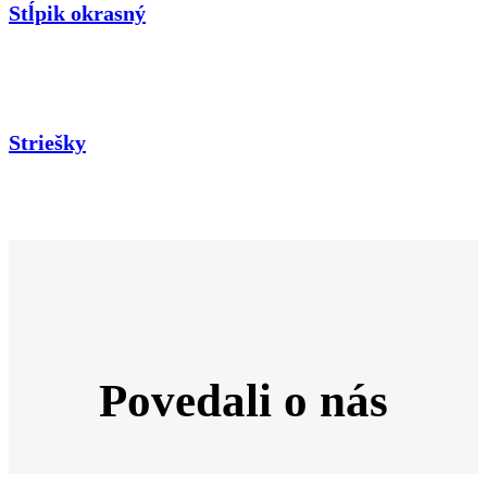
Stĺpik okrasný
Striešky
Povedali o nás