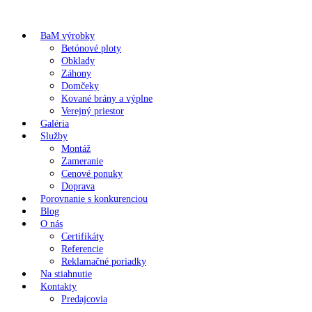
BaM výrobky
Betónové ploty
Obklady
Záhony
Domčeky
Kované brány a výplne
Verejný priestor
Galéria
Služby
Montáž
Zameranie
Cenové ponuky
Doprava
Porovnanie s konkurenciou
Blog
O nás
Certifikáty
Referencie
Reklamačné poriadky
Na stiahnutie
Kontakty
Predajcovia