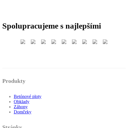
Spolupracujeme s najlepšími
Produkty
Betónové ploty
Obklady
Záhony
Domčeky
Stránky